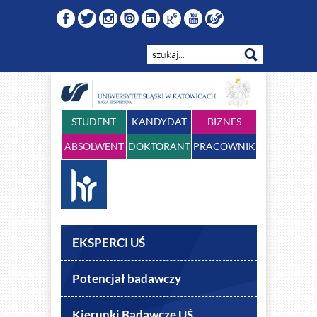
STUDENT
KANDYDAT
BIZNES
ABSOLWENT
DOKTORANT
PRACOWNIK
EKSPERCI UŚ
Potencjał badawczy
Kierunki Badawcze UŚ