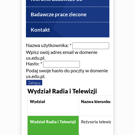
Badawcze prace zlecone
Kontakt
Nazwa użytkownika:
*
Wpisz swój adres email w domenie
us.edu.pl.
Hasło:
*
Podaj swoje hasło do poczty w domenie
us.edu.pl.
Wydział Radia i Telewizji
Wydział
Nazwa kierunku badawczeg
Wydział Radia i Telewizji
Reżyseria telewizyjno - filmow