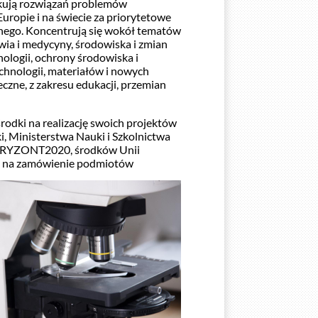
kują rozwiązań problemów
uropie i na świecie za priorytetowe
jnego. Koncentrują się wokół tematów
owia i medycyny, środowiska i zmian
nologii, ochrony środowiska i
chnologii, materiałów i nowych
eczne, z zakresu edukacji, przemian
rodki na realizację swoich projektów
 Ministerstwa Nauki i Szkolnictwa
ORYZONT2020, środków Unii
ace na zamówienie podmiotów