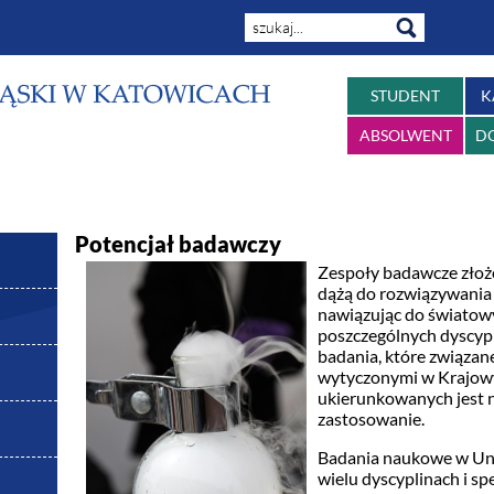
STUDENT
K
ABSOLWENT
D
Potencjał badawczy
Zespoły badawcze złoż
dążą do rozwiązywani
nawiązując do światow
poszczególnych dyscypli
badania, które związan
wytyczonymi w Krajow
ukierunkowanych jest n
zastosowanie.
Badania naukowe w Uni
wielu dyscyplinach i s