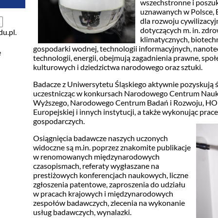
wszechstronne i poszu
uznawanych w Polsce, E
dla rozwoju cywilizacy
dotyczących m. in. zdr
u.pl.
klimatycznych, biotech
gospodarki wodnej, technologii informacyjnych, nanote
e
technologii, energii, obejmują zagadnienia prawne, społ
kulturowych i dziedzictwa narodowego oraz sztuki.
Badacze z Uniwersytetu Śląskiego aktywnie pozyskują ś
uczestnicząc w konkursach Narodowego Centrum Nauki,
Wyższego, Narodowego Centrum Badań i Rozwoju, H
Europejskiej i innych instytucji, a także wykonując pr
gospodarczych.
Osiągnięcia badawcze naszych uczonych
widoczne są m.in. poprzez znakomite publikacje
w renomowanych międzynarodowych
czasopismach, referaty wygłaszane na
prestiżowych konferencjach naukowych, liczne
zgłoszenia patentowe, zaproszenia do udziału
w pracach krajowych i międzynarodowych
zespołów badawczych, zlecenia na wykonanie
usług badawczych, wynalazki.